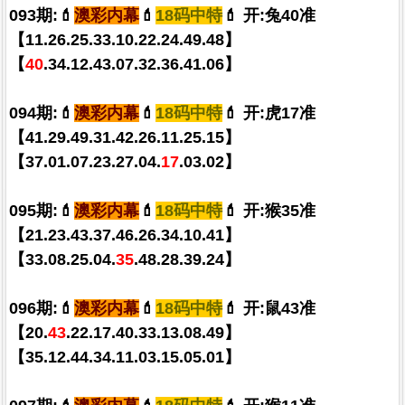
093期:💄
澳彩内幕
💄
18码中特
💄 开:兔40准
【11.26.25.33.10.22.24.49.48】
【
40
.34.12.43.07.32.36.41.06】
094期:💄
澳彩内幕
💄
18码中特
💄 开:虎17准
【41.29.49.31.42.26.11.25.15】
【37.01.07.23.27.04.
17
.03.02】
095期:💄
澳彩内幕
💄
18码中特
💄 开:猴35准
【21.23.43.37.46.26.34.10.41】
【33.08.25.04.
35
.48.28.39.24】
096期:💄
澳彩内幕
💄
18码中特
💄 开:鼠43准
【20.
43
.22.17.40.33.13.08.49】
【35.12.44.34.11.03.15.05.01】