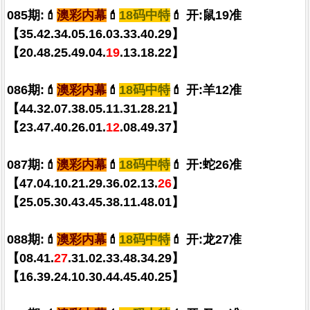
085期:💄
澳彩内幕
💄
18码中特
💄 开:鼠19准
【35.42.34.05.16.03.33.40.29】
【20.48.25.49.04.
19
.13.18.22】
086期:💄
澳彩内幕
💄
18码中特
💄 开:羊12准
【44.32.07.38.05.11.31.28.21】
【23.47.40.26.01.
12
.08.49.37】
087期:💄
澳彩内幕
💄
18码中特
💄 开:蛇26准
【47.04.10.21.29.36.02.13.
26
】
【25.05.30.43.45.38.11.48.01】
088期:💄
澳彩内幕
💄
18码中特
💄 开:龙27准
【08.41.
27
.31.02.33.48.34.29】
【16.39.24.10.30.44.45.40.25】