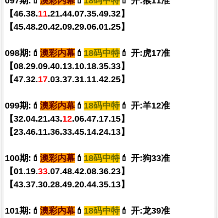
097期:💄
澳彩内幕
💄
18码中特
💄 开:猴11准
【46.38.
11
.21.44.07.35.49.32】
【45.48.20.42.09.29.06.01.25】
098期:💄
澳彩内幕
💄
18码中特
💄 开:虎17准
【08.29.09.40.13.10.18.35.33】
【47.32.
17
.03.37.31.11.42.25】
099期:💄
澳彩内幕
💄
18码中特
💄 开:羊12准
【32.04.21.43.
12
.06.47.17.15】
【23.46.11.36.33.45.14.24.13】
100期:💄
澳彩内幕
💄
18码中特
💄 开:狗33准
【01.19.
33
.07.48.42.08.36.23】
【43.37.30.28.49.20.44.35.13】
101期:💄
澳彩内幕
💄
18码中特
💄 开:龙39准