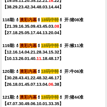
【19.05.11.20.35.12.21.
16
.22】
【38.29.23.42.34.48.03.14.44】
118期:💄
澳彩内幕
💄
18码中特
💄 开:猪08准
【21.39.16.35.09.43.45.03.
08
】
【27.18.25.05.17.44.13.20.04】
119期:💄
澳彩内幕
💄
18码中特
💄 开:猴11准
【12.16.14.04.21.28.34.15.32】
【10.13.26.01.40.
11
.18.48.17】
120期:💄
澳彩内幕
💄
18码中特
💄 开:牛06准
【30.28.43.41.22.48.32.46.17】
【26.18.01.45.07.13.04.
06
.38】
121期:💄
澳彩内幕
💄
18码中特
💄 开:猪44准
【47.07.30.49.06.10.01.33.35】