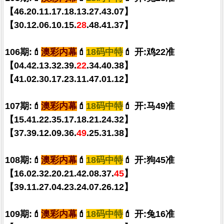
【46.20.11.17.18.13.27.43.07】
【30.12.06.10.15.
28
.48.41.37】
106期:💄
澳彩内幕
💄
18码中特
💄 开:鸡22准
【04.42.13.32.39.
22
.34.40.38】
【41.02.30.17.23.11.47.01.12】
107期:💄
澳彩内幕
💄
18码中特
💄 开:马49准
【15.41.22.35.17.18.21.24.32】
【37.39.12.09.36.
49
.25.31.38】
108期:💄
澳彩内幕
💄
18码中特
💄 开:狗45准
【16.02.32.20.21.42.08.37.
45
】
【39.11.27.04.23.24.07.26.12】
109期:💄
澳彩内幕
💄
18码中特
💄 开:兔16准