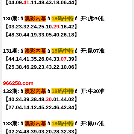
【04.09.
41
.11.48.43.18.06.44】
130期:💄
澳彩内幕
💄
18码中特
💄 开:虎29准
【03.23.32.24.25.10.
29
.16.42】
【48.30.44.19.33.05.40.26.18】
131期:💄
澳彩内幕
💄
18码中特
💄 开:鼠07准
【44.14.41.35.26.04.33.
07
.39】
【25.38.46.29.23.43.22.10.06】
966258.com
132期:💄
澳彩内幕
💄
18码中特
💄 开:牛30准
【40.24.39.38.48.
30
.01.44.02】
【27.04.14.12.45.22.46.42.34】
133期:💄
澳彩内幕
💄
18码中特
💄 开:鼠07准
【02.24.48.39.03.20.28.32.33】